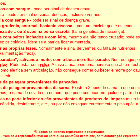
os.
tos com sangue
- pode ser sinal de doença grave.
ia
- pode ser sinal de várias doenças, inclusive vermes.
éia com sangue
- pode ser sinal de doença grave.
a grudenta, anormal, bastante viscosa
como um chiclete que é esticado.
cia de 1 ou 2 ovos na bolsa escrotal
(falha genética de nascença).
 com peitos inchados e com leite
, mesmo ela não tendo cruzado; pode e
ez psicológica. Idem se a barriga ficar aumentada.
 as próprias fezes.
Normalmente é sinal de vermes ou falta de nutrientes
/alimentação fraca).
paradão", salivando muito, com a boca e o olhar parado.
Num estágio post
. Pode estar com
. A raiva ataca o sistema nervoso que abre e fec
sivo
raiva
Como ele fica sem articulação, não consegue comer ou beber e morre por cau
e sede.
s de pelagem provenientes de pancadas.
s de pelagem provenientes de sarna.
Existem 3 tipos de sarna: a que com
lhos, a sarna de ouvido e a comum, que pode começar em qualquer parte do 
ias na parte inferior do cão provenientes de produtos de limpeza
muito f
 cândida, desinfetante, etc., ou por não enxaguar corretamente o piso após a
©
Todos os direitos registrados e reservados.
Proibida a reprodução total ou parcial do conteúdo deste site, sem autorização expressa.