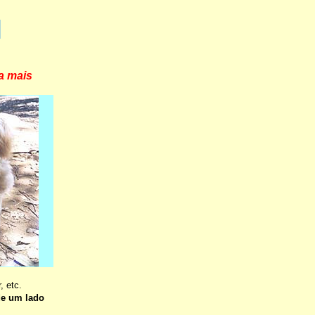
a mais
, etc.
de um lado