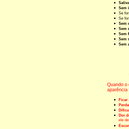
Saliv
Sem 
Se fo
Se fo
Sem c
Sem d
Sem f
Sem s
Sem a
Quando o 
aparência 
Ficar
Perda
Dific
Dor d
ele de
Escor