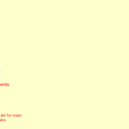
mento
dor for maior
ulos.