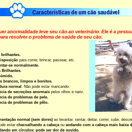
er anormalidade leve seu cão ao veterinário. Ele é a pesso
para resolver o problema de saúde de seu cão.
 brilhantes.
isposição
para correr, brincar, passear, etc.
ntar-se normalmente.
 Brilhantes.
 úmido.
s brancos, limpos e bonitos.
dura normal
. Não pode estar mancando.
cia de secreções anormais
pelos olhos e nariz.
cia de problemas de pele.
cia de problemas de pêlo.
entação normal (sem dores)
ao levantar, sentar, deitar, correr, subir, descer
ode estar
chacoalhando a cabeça
ou
andando com a cabeça mais baixa 
dando em círculos:
pode ser dor de ouvido.