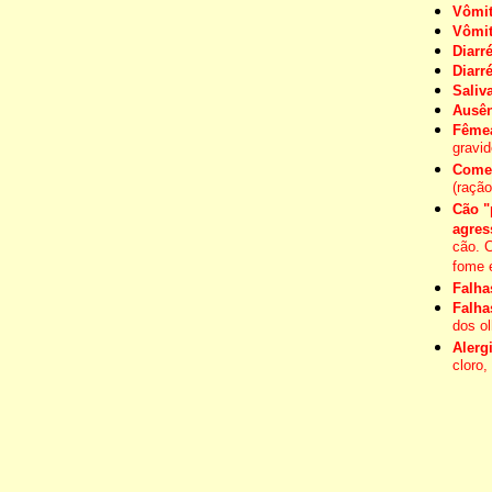
Vômit
Vômi
Diarré
Diarr
Saliv
Ausên
Fêmea
gravid
Comer
(ração
Cão "
agres
cão. 
fome 
Falha
Falha
dos o
Alerg
cloro,