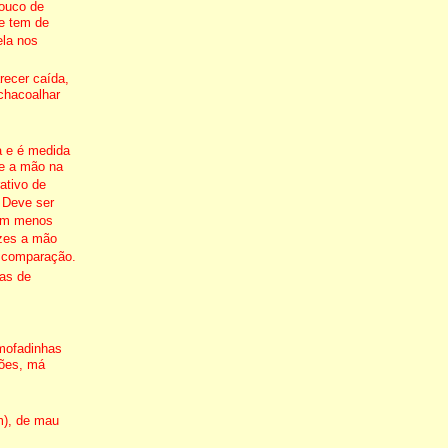
ouco de
e tem de
ela nos
ecer caída,
 chacoalhar
a e é medida
õe a mão na
ativo de
 Deve ser
com menos
ezes a mão
e comparação.
mas de
mofadinhas
ções, má
m), de mau