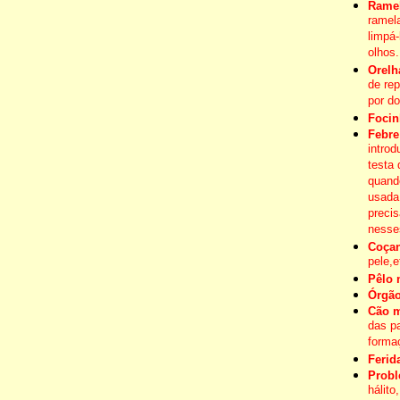
Ramel
ramel
limpá
olhos.
Orelh
de rep
por d
Focin
Febre
intro
testa 
quand
usada
preci
nesse
Coçan
pele,e
Pêlo 
Órgão
Cão 
das p
formaç
Ferid
Probl
hálito