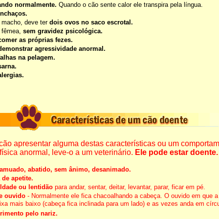
ando normalmente.
Quando o cão sente calor ele transpira pela língua.
inchaços.
r macho, deve ter
dois ovos no saco escrotal.
r fêmea,
sem gravidez psicológica.
omer as próprias fezes.
emonstrar agressividade anormal.
alhas na pelagem.
arna.
lergias.
cão apresentar alguma destas características ou um comporta
física anormal, leve-o a um veterinário.
Ele pode estar doente.
 amuado, abatido, sem ânimo, desanimado.
 de apetite.
uldade ou lentidão
para andar, sentar, deitar, levantar, parar, ficar em pé.
e ouvido
- Normalmente ele fica chacoalhando a cabeça. O ouvido em que a 
ixa mais baixo (cabeça fica inclinada para um lado) e as vezes anda em círc
rimento pelo nariz.