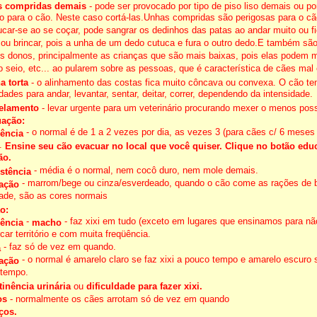
 compridas demais
- pode ser provocado por tipo de piso liso demais ou por
o para o cão. Neste caso cortá-las.Unhas compridas são perigosas para o cã
car-se ao se coçar, pode sangrar os dedinhos das patas ao andar muito ou fi
 ou brincar, pois a unha de um dedo cutuca e fura o outro dedo.E também sã
os donos, principalmente as crianças que são mais baixas, pois elas podem 
o seio, etc... ao pularem sobre as pessoas, que é característica de cães mal
a torta
- o alinhamento das costas fica muito côncava ou convexa. O cão t
ldades para andar, levantar, sentar, deitar, correr, dependendo da intensidade.
elamento
- levar urgente para um veterinário procurando mexer o menos poss
ação:
- o normal é de 1 a 2 vezes por dia, as vezes 3 (para cães c/ 6 meses
ência
).
Ensine seu cão evacuar no local que você quiser. Clique no botão edu
ão.
- média é o normal, nem cocô duro, nem mole demais.
stência
- marrom/bege ou cinza/esverdeado, quando o cão come as rações de 
ação
dade, são as cores normais
o:
-
- faz xixi em tudo (exceto em lugares que ensinamos para nã
ência
macho
ar território e com muita freqüência.
- faz só de vez em quando.
a
- o normal é amarelo claro se faz xixi a pouco tempo e amarelo escuro 
ação
 tempo.
tinência urinária
ou
dificuldade para fazer xixi.
os
- normalmente os cães arrotam só de vez em quando
ços.