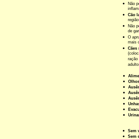
Não p
infla
Cão l
região
Não p
de gar
O apr
mais 
Cães 
(coloc
ração
adulto
Alime
Olhos
Ausên
Ausên
Ausên
Unha
Evac
Urina
Sem v
Sem d