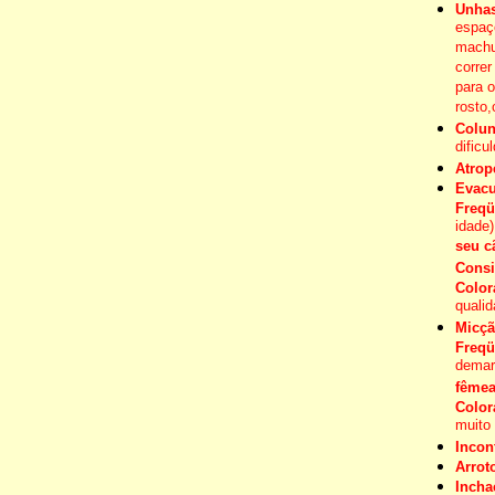
Unhas
espaç
machu
correr
para 
rosto,
Colun
dificu
Atrop
Evacu
Freqü
idade
seu c
Consi
Color
quali
Micçã
Freqü
demarc
fême
Color
muito
Incon
Arrot
Incha