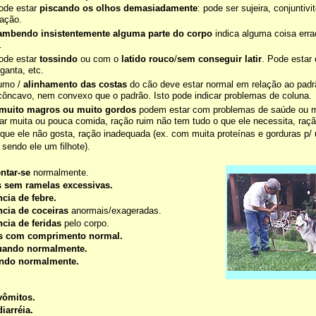
ode estar
piscando os olhos demasiadamente
: pode ser sujeira, conjuntiv
mação.
ambendo insistentemente alguma parte do corpo
indica alguma coisa err
.
ode estar
tossindo
ou com o
latido rouco
/
sem conseguir latir
. Pode estar 
ganta, etc.
umo /
alinhamento das costas
do cão deve estar normal em relação ao padr
côncavo, nem convexo que o padrão. Isto pode indicar problemas de coluna.
muito magros ou muito gordos
podem estar com problemas de saúde ou 
ar muita ou pouca comida, ração ruim não tem tudo o que ele necessita, raç
 que ele não gosta, ração inadequada (ex. com muita proteínas e gorduras p/
 sendo ele um filhote).
ntar-se
normalmente.
 sem ramelas excessivas.
cia de febre.
cia de coceiras
anormais/exageradas.
cia de feridas
pelo corpo.
s com comprimento normal.
uando normalmente.
ndo normalmente.
ômitos.
iarréia.