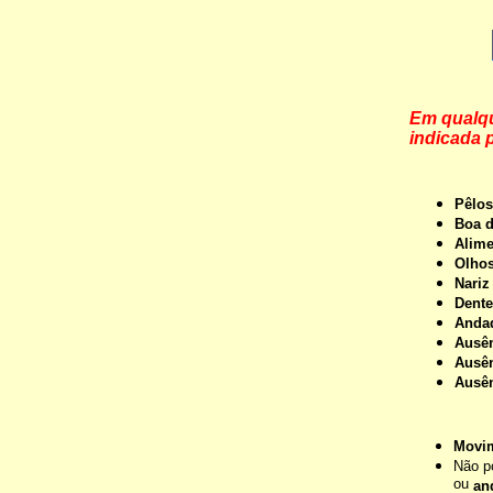
Em qualqu
indicada 
Pêlos
Boa d
Alime
Olhos
Nariz
Dente
Anda
Ausên
Ausên
Ausên
Movim
Não p
ou
an