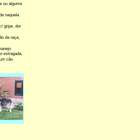
ite ou alguma
ada naquela
c/ gripe, dor
ão da raça,
manejo
ão estragada,
 um cão