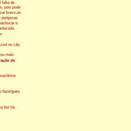
 falta de
o, pois pode
car bravo,ao
o perigosas
machucar o
 educado.
em
ível no cão.
 ou mais
cação de
boa/ótima
o fazer)para
se fez há