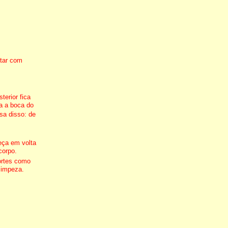
star com
erior fica
ha a boca do
sa disso: de
eça em volta
corpo.
ortes como
 limpeza.