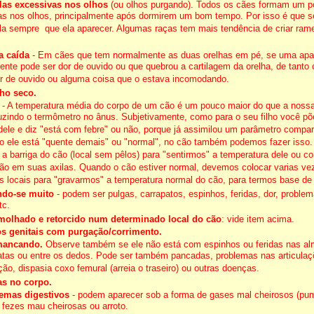
as excessivas nos olhos
(ou olhos purgando). Todos os cães formam um p
as nos olhos, principalmente após dormirem um bom tempo. Por isso é que s
-la sempre que ela aparecer. Algumas raças tem mais tendência de criar ram
a caída
- Em cães que tem normalmente as duas orelhas em pé, se uma apar
ente pode ser dor de ouvido ou que quebrou a cartilagem da orelha, de tanto
or de ouvido ou alguma coisa que o estava incomodando.
ho seco.
- A temperatura média do corpo de um cão é um pouco maior do que a noss
duzindo o termômetro no ânus. Subjetivamente, como para o seu filho você p
dele e diz "está com febre" ou não, porque já assimilou um parâmetro compar
o ele está "quente demais" ou "normal", no cão também podemos fazer isso.
 a barriga do cão (local sem pêlos) para "sentirmos" a temperatura dele ou 
são em suas axilas. Quando o cão estiver normal, devemos colocar varias v
s locais para "gravarmos" a temperatura normal do cão, para termos base d
do-se muito
- podem ser pulgas, carrapatos, espinhos, feridas, dor, proble
tc.
molhado e retorcido num determinado local do cão
: vide item acima.
s genitais com purgação/corrimento.
mancando.
Observe também se ele não está com espinhos ou feridas nas al
atas ou entre os dedos. Pode ser também pancadas, problemas nas articula
ão, dispasia coxo femural (arreia o traseiro) ou outras doenças.
as no corpo.
emas digestivos
- podem aparecer sob a forma de gases mal cheirosos (pu
, fezes mau cheirosas ou arroto.